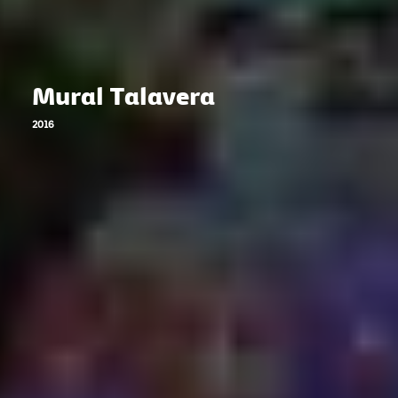
Mural Talavera
2016